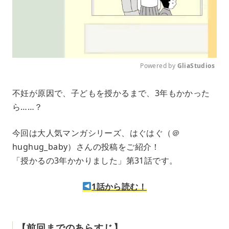
Powered by 
GliaStudios
M
不妊が原因で、子どもを授かるまで、3年もかかった
u
ら……？
t
e
今回は大人気マンガシリーズ、はぐはぐ（＠
hughug_baby）さんの投稿をご紹介！
「授かるの3年かかりました」第31話です。
1話から読む！
【前回までのあらすじ】