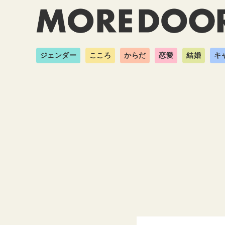
ジェンダー
こころ
からだ
恋愛
結婚
キ