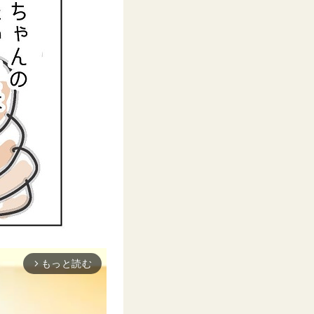
もっと読む
arrow_forward_ios