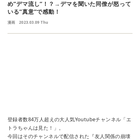
め”デマ流し”！？→デマを聞いた同僚が怒って
いる”真意”で感動！
漫画
2023.03.09 Thu
L
o
/
U
a
n
d
m
e
u
d
t
:
e
4
1
.
2
1
%
登録者数84万人超えの大人気Youtubeチャンネル「エ
トラちゃんは見た！」。
今回はそのチャンネルで配信された『友人関係の崩壊