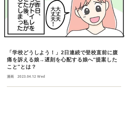
「学校どうしよう！」2日連続で登校直前に腹
痛を訴える娘→遅刻を心配する娘へ“提案した
こと”とは？
漫画
2023.04.12 Wed
L
o
/
U
a
n
d
m
e
u
d
t
:
e
4