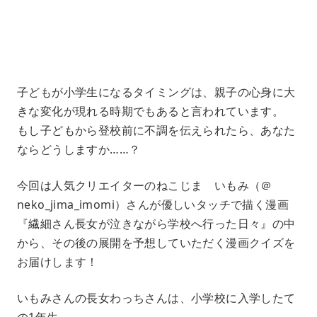
5
.
3
3
%
子どもが小学生になるタイミングは、親子の心身に大
きな変化が現れる時期でもあると言われています。
もし子どもから登校前に不調を伝えられたら、あなた
ならどうしますか……？
今回は人気クリエイターのねこじま いもみ（＠
neko_jima_imomi）さんが優しいタッチで描く漫画
『繊細さん長女が泣きながら学校へ行った日々』の中
から、その後の展開を予想していただく漫画クイズを
お届けします！
いもみさんの長女わっちさんは、小学校に入学したて
の1年生。