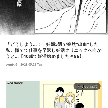
「どうしよう…！」妊娠5週で突然“出血”した
私。慌てて仕事を早退し妊活クリニックへ向か
うと…【40歳で妊活始めました＃86】
comic-2
2023.05.23 Tue
もっと読む
arrow_forward_ios