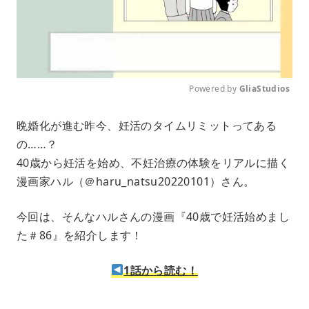
Powered by 
GliaStudios
M
晩婚化が進む昨今、妊活のタイムリミットってある
u
の……？
t
e
40歳から妊活を始め、不妊治療の体験をリアルに描く
漫画家ハル（＠haru_natsu20220101）さん。
今回は、そんなハルさんの漫画『40歳で妊活始めまし
た＃86』を紹介します！
1話から読む！