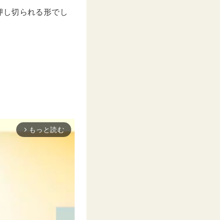
押し切られる形でし
もっと読む
arrow_forward_ios