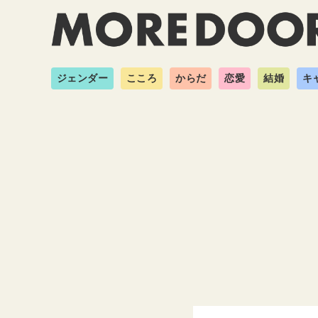
ジェンダー
こころ
からだ
恋愛
結婚
キ