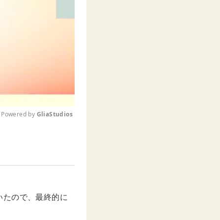
Powered by 
GliaStudios
M
u
t
e
いたので、最終的に