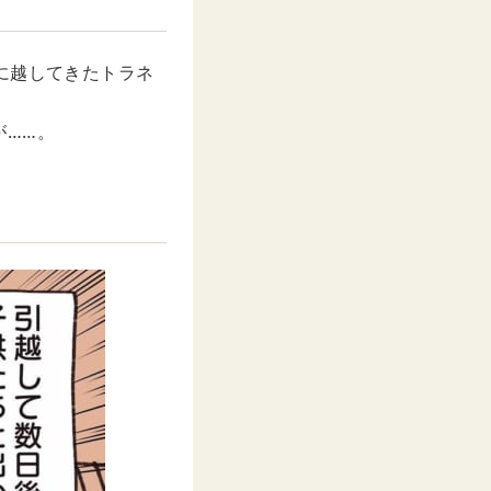
u
t
e
に越してきたトラネ
が……。