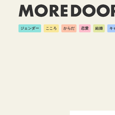
ジェンダー
こころ
からだ
恋愛
結婚
キ