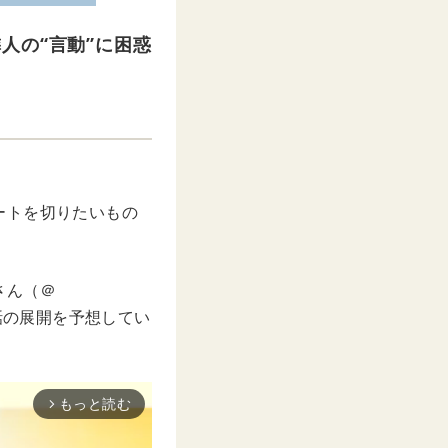
人の“言動”に困惑
。
ートを切りたいもの
さん（＠
話の展開を予想してい
もっと読む
arrow_forward_ios