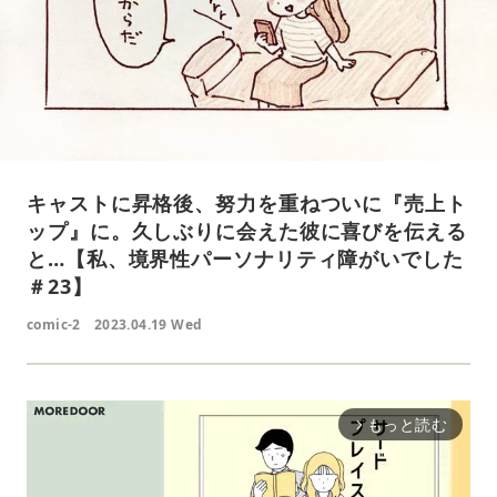
キャストに昇格後、努力を重ねついに『売上ト
ップ』に。久しぶりに会えた彼に喜びを伝える
と…【私、境界性パーソナリティ障がいでした
＃23】
comic-2
2023.04.19 Wed
もっと読む
arrow_forward_ios