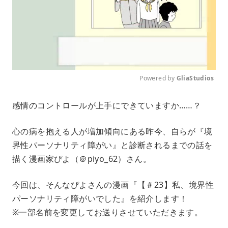
Powered by 
GliaStudios
M
感情のコントロールが上手にできていますか……？
u
t
e
心の病を抱える人が増加傾向にある昨今、自らが『境
界性パーソナリティ障がい』と診断されるまでの話を
描く漫画家ぴよ（＠piyo_62）さん。
今回は、そんなぴよさんの漫画『【＃23】私、境界性
パーソナリティ障がいでした』を紹介します！
※一部名前を変更してお送りさせていただきます。