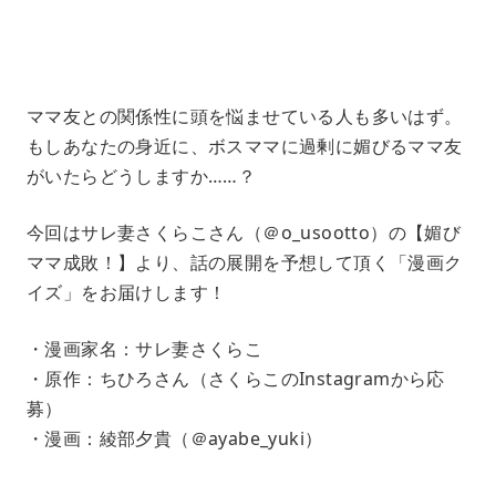
2
1
%
ママ友との関係性に頭を悩ませている人も多いはず。
もしあなたの身近に、ボスママに過剰に媚びるママ友
がいたらどうしますか……？
今回はサレ妻さくらこさん（＠o_usootto）の【媚び
ママ成敗！】より、話の展開を予想して頂く「漫画ク
イズ」をお届けします！
・漫画家名：サレ妻さくらこ
・原作：ちひろさん（さくらこのInstagramから応
募）
・漫画：綾部夕貴（＠ayabe_yuki）