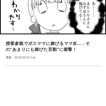
授業参観でボスママに媚びるママ友…→そ
の“あまりにも媚びた言動”に衝撃！
漫画
2023.04.01 Sat
L
o
/
U
a
n
d
m
e
u
d
t
:
e
4
1
.