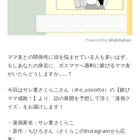
Powered by 
GliaStudios
M
ママ友との関係性に頭を悩ませている人も多いはず。
u
もしあなたの身近に、ボスママへ過剰に媚びるママ友
t
e
がいたらどうしますか……？
今回はサレ妻さくらこさん（＠o_usootto）の【媚び
ママ成敗！】より、話の展開を予想して頂く「漫画ク
イズ」をお届けします！
・漫画家名：サレ妻さくらこ
・原作：ちひろさん（さくらこのInstagramから応
募）