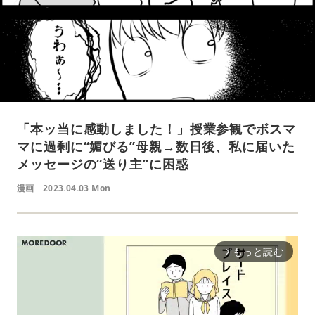
「本ッ当に感動しました！」授業参観でボスマ
マに過剰に“媚びる”母親→数日後、私に届いた
メッセージの“送り主”に困惑
漫画
2023.04.03 Mon
もっと読む
arrow_forward_ios