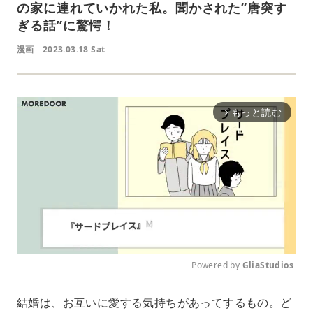
の家に連れていかれた私。聞かされた”唐突す
ぎる話”に驚愕！
漫画
2023.03.18 Sat
もっと読む
arrow_forward_ios
Powered by 
GliaStudios
M
結婚は、お互いに愛する気持ちがあってするもの。ど
u