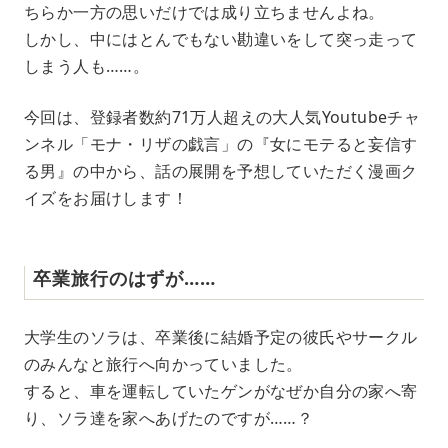
ちらか一方の思いだけでは成り立ちませんよね。
t
e
しかし、中にはとんでもない勘違いをして突っ走って
しまう人も……。
今回は、登録者数約71万人超えの大人気Youtubeチャ
ンネル「モナ・リザの戯言」の『女にモテると妄信す
る男』の中から、話の展開を予想していただく漫画ク
イズをお届けします！
卒業旅行のはずが……
大学生のソラは、卒業後に結婚予定の彼氏やサークル
のみんなと旅行へ向かっていました。
すると、車を運転していたゲンがなぜか自分の家へ寄
り、ソラ達を家へあげたのですが……？