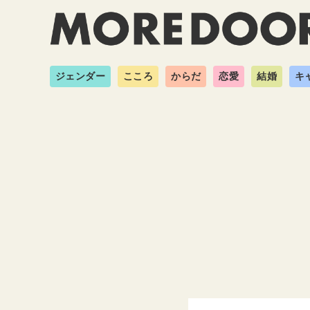
ジェンダー
こころ
からだ
恋愛
結婚
キ