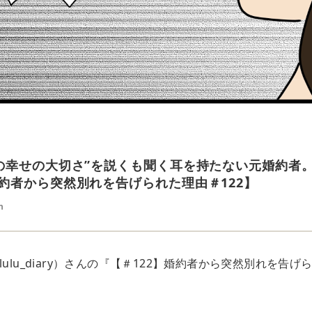
の幸せの大切さ”を説くも聞く耳を持たない元婚約者
約者から突然別れを告げられた理由＃122】
n
lulu_diary）さんの『【＃122】婚約者から突然別れを告