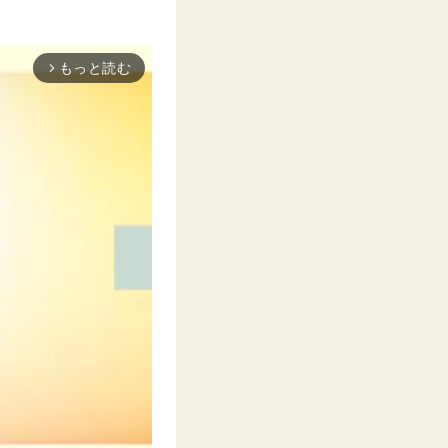
もっと読む
arrow_forward_ios