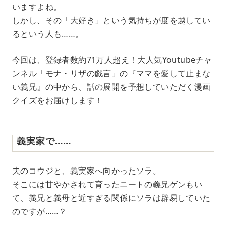
いますよね。
t
e
しかし、その「大好き」という気持ちが度を越してい
るという人も……。
今回は、登録者数約71万人超え！大人気Youtubeチャ
ンネル「モナ・リザの戯言」の『ママを愛して止まな
い義兄』の中から、話の展開を予想していただく漫画
クイズをお届けします！
義実家で……
夫のコウジと、義実家へ向かったソラ。
そこには甘やかされて育ったニートの義兄ゲンもい
て、義兄と義母と近すぎる関係にソラは辟易していた
のですが……？