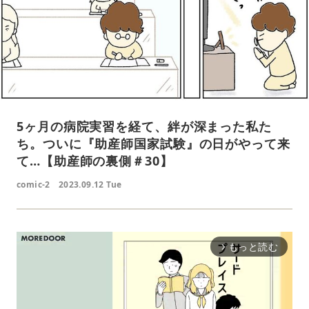
5ヶ月の病院実習を経て、絆が深まった私た
ち。ついに『助産師国家試験』の日がやって来
て…【助産師の裏側＃30】
comic-2
2023.09.12 Tue
もっと読む
arrow_forward_ios