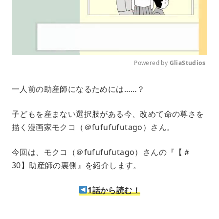
Powered by 
GliaStudios
M
一人前の助産師になるためには……？
u
t
e
子どもを産まない選択肢がある今、改めて命の尊さを
描く漫画家モクコ（＠fufufufutago）さん。
今回は、モクコ（＠fufufufutago）さんの『【＃
30】助産師の裏側』を紹介します。
1話から読む！