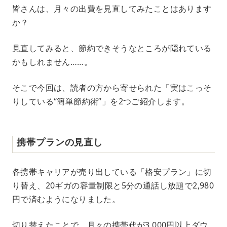
M
皆さんは、月々の出費を見直してみたことはあります
u
か？
t
e
見直してみると、節約できそうなところが隠れている
かもしれません……。
そこで今回は、読者の方から寄せられた「実はこっそ
りしている“簡単節約術”」を2つご紹介します。
携帯プランの見直し
各携帯キャリアが売り出している「格安プラン」に切
り替え、20ギガの容量制限と5分の通話し放題で2,980
円で済むようになりました。
切り替えたことで、月々の携帯代が3,000円以上ダウ