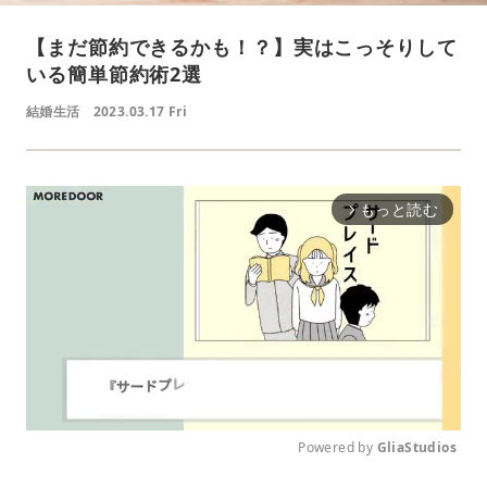
【まだ節約できるかも！？】実はこっそりして
いる簡単節約術2選
結婚生活
2023.03.17 Fri
もっと読む
arrow_forward_ios
Powered by 
GliaStudios