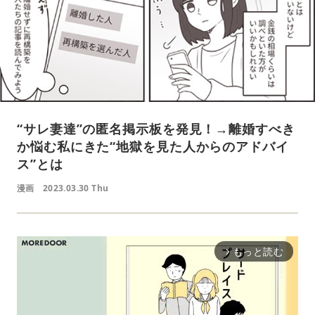
“サレ妻達”の匿名掲示板を発見！→離婚すべき
か悩む私にきた“地獄を見た人からのアドバイ
ス”とは
漫画
2023.03.30 Thu
もっと読む
arrow_forward_ios