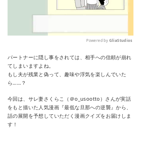
Powered by 
GliaStudios
M
パートナーに隠し事をされては、相手への信頼が崩れ
u
てしまいますよね。
t
e
もし夫が残業と偽って、趣味や浮気を楽しんでいた
ら……？
今回は、サレ妻さくらこ（＠o_usootto）さんが実話
をもと描いた人気漫画『最低な旦那への逆襲』から、
話の展開を予想していただく漫画クイズをお届けしま
す！