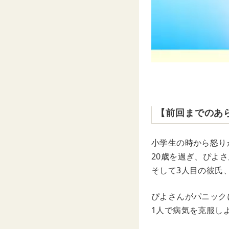
【前回までのあ
小学生の時から怒り
20歳を過ぎ、ぴよ
そして3人目の彼氏
ぴよさんがパニック
1人で病気を克服し