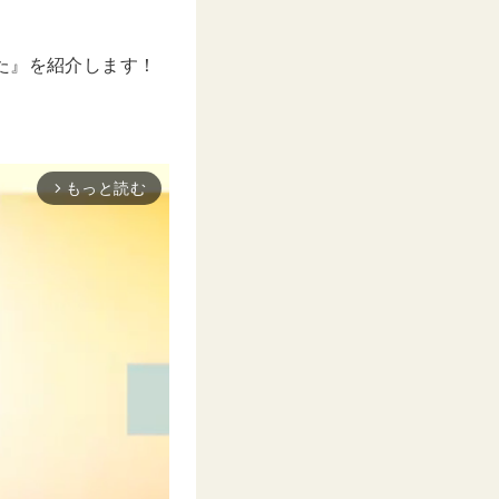
た』を紹介します！
もっと読む
arrow_forward_ios