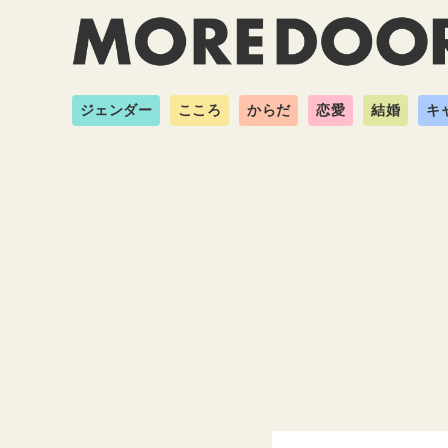
ジェンダー
こころ
からだ
恋愛
結婚
キ