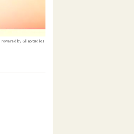
Powered by 
GliaStudios
M
u
t
e