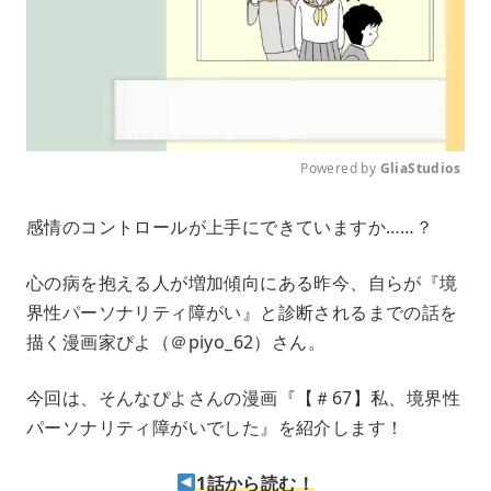
Powered by 
GliaStudios
M
感情のコントロールが上手にできていますか……？
u
t
e
心の病を抱える人が増加傾向にある昨今、自らが『境
界性パーソナリティ障がい』と診断されるまでの話を
描く漫画家ぴよ（＠piyo_62）さん。
今回は、そんなぴよさんの漫画『【＃67】私、境界性
パーソナリティ障がいでした』を紹介します！
1話から読む！