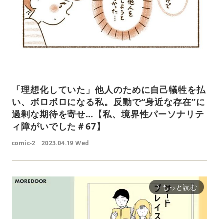
「理想化していた」他人のために自己犠牲を払
い、ボロボロになる私。反動で“身近な存在”に
過剰な期待を寄せ…【私、境界性パーソナリテ
ィ障がいでした＃67】
comic-2
2023.04.19 Wed
もっと読む
arrow_forward_ios