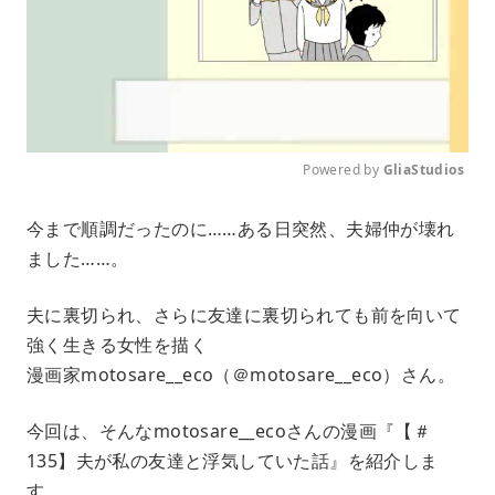
Powered by 
GliaStudios
M
今まで順調だったのに……ある日突然、夫婦仲が壊れ
u
ました……。
t
e
夫に裏切られ、さらに友達に裏切られても前を向いて
強く生きる女性を描く
漫画家motosare__eco（＠motosare__eco）さん。
今回は、そんなmotosare__ecoさんの漫画『【＃
135】夫が私の友達と浮気していた話』を紹介しま
す。