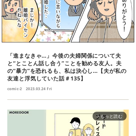
「進まなきゃ…」今後の夫婦関係について夫
と“とことん話し合う”ことを勧める友人。夫
の“暴力”を恐れるも、私は決心し…【夫が私の
友達と浮気していた話＃135】
comic-2
2023.03.24 Fri
もっと読む
arrow_forward_ios