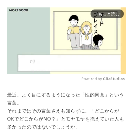
もっと読む
arrow_forward_ios
Powered by 
GliaStudios
M
最近、よく目にするようになった「性的同意」という
u
言葉。
t
e
それまではその言葉さえも知らずに、「どこからが
OKでどこからがNO？」とモヤモヤを抱えていた人も
多かったのではないでしょうか。