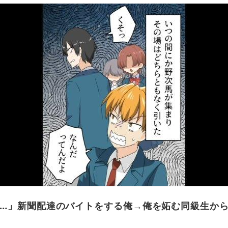
…」新聞配達のバイトをする俺→俺を妬む同級生から