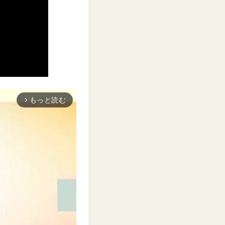
もっと読む
arrow_forward_ios