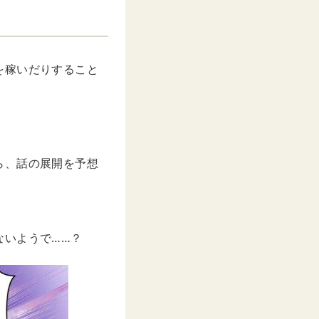
を稼いだりすること
ら、話の展開を予想
ないようで……？