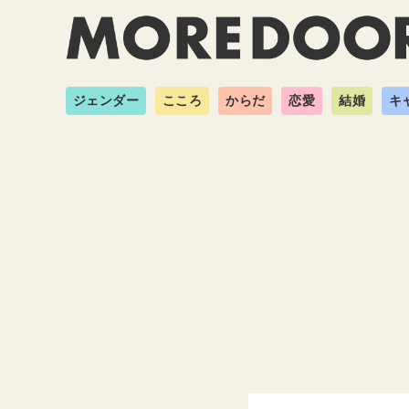
ジェンダー
こころ
からだ
恋愛
結婚
キ