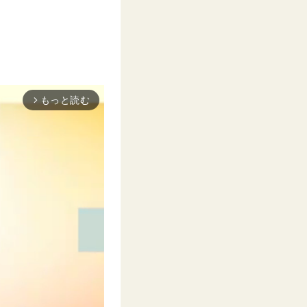
もっと読む
arrow_forward_ios