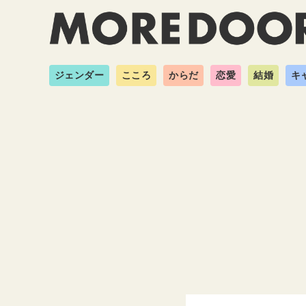
ジェンダー
こころ
からだ
恋愛
結婚
キ