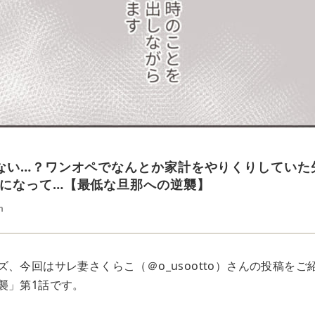
ない…？ワンオペでなんとか家計をやりくりしていた
になって…【最低な旦那への逆襲】
n
、今回はサレ妻さくらこ（＠o_usootto）さんの投稿をご
襲」第1話です。