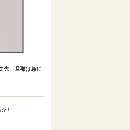
矢先、旦那は急に
紹介！