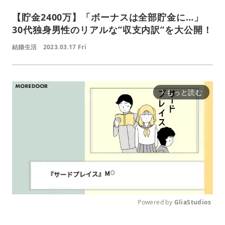
【貯金2400万】「ボーナスは全部貯金に…」
30代独身男性のリアルな”収支内訳”を大公開！
結婚生活
2023.03.17 Fri
もっと読む
arrow_forward_ios
Powered by 
GliaStudios
M