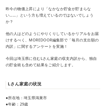
M
昨今の物価上昇により「なかなか貯金が貯まらな
u
い……」という方も増えているのではないでしょう
t
e
か？
他の人はどのようにやりくりしているかリアルをお届
けするべく、MOREDOOR編集部で「毎月の支出額の
内訳」に関するアンケートを実施！
今回は埼玉県に住むLさん家庭の収支内訳から、独自
の貯金術も含めて結果をご紹介します。
Lさん家庭の状況
●所在地：埼玉県鴻巣市
●年齢：29歳