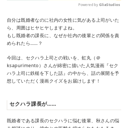
Powered by 
GliaStudios
M
自分は既婚者なのに社内の女性に気がある上司がいた
u
ら、周囲はヒヤヒヤしますよね。
t
e
もし既婚者の課長に、なぜか社内の後輩との関係を責
められたら……？
今回は、セクハラ上司との戦いを、虹丸（＠
ksapurimento）さんが綿密に描いた人気漫画『セク
ハラ上司に鉄槌を下した話』の中から、話の展開を予
想していただく漫画クイズをお届けします！
セクハラ課長が……
既婚者である課長のセクハラに悩む後輩、秋さんの悩