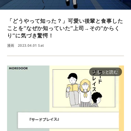
「どうやって知った？」可愛い後輩と食事した
ことを“なぜか知っていた”上司→その“からく
り”に気づき驚愕！
漫画
2023.04.01 Sat
もっと読む
arrow_forward_ios