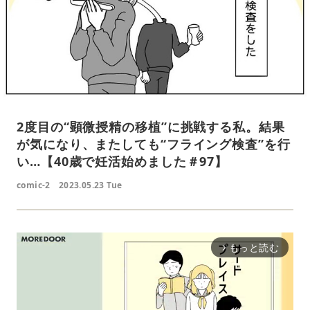
2度目の“顕微授精の移植”に挑戦する私。結果
が気になり、またしても“フライング検査”を行
い…【40歳で妊活始めました＃97】
comic-2
2023.05.23 Tue
もっと読む
arrow_forward_ios