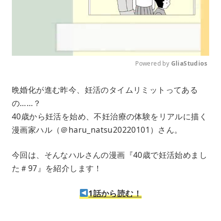
Powered by 
GliaStudios
M
晩婚化が進む昨今、妊活のタイムリミットってある
u
の……？
t
e
40歳から妊活を始め、不妊治療の体験をリアルに描く
漫画家ハル（＠haru_natsu20220101）さん。
今回は、そんなハルさんの漫画『40歳で妊活始めまし
た＃97』を紹介します！
1話から読む！