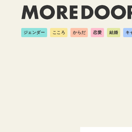
ジェンダー
こころ
からだ
恋愛
結婚
キ