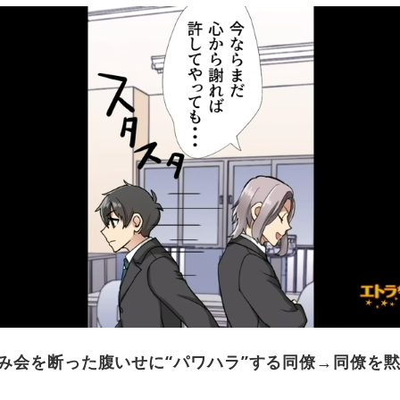
み会を断った腹いせに“パワハラ”する同僚→同僚を
？