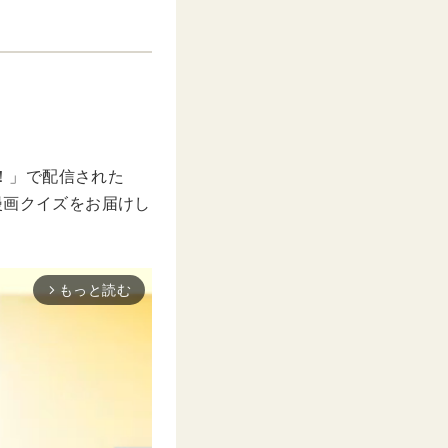
。
た！」で配信された
漫画クイズをお届けし
もっと読む
arrow_forward_ios