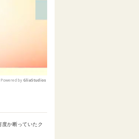
Powered by 
GliaStudios
M
u
t
e
何度か断っていたク