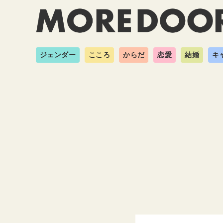
ジェンダー
こころ
からだ
恋愛
結婚
キ