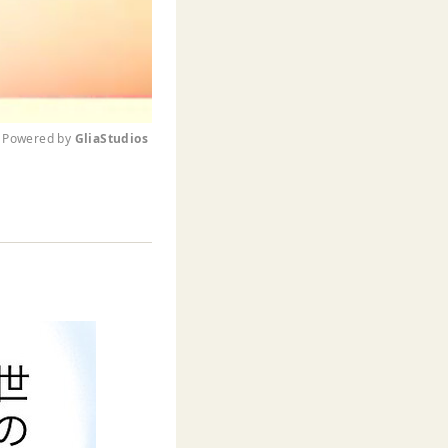
Powered by 
GliaStudios
M
u
t
e