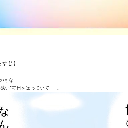
らすじ】
シのさな。
の狭い”毎日を送っていて……。