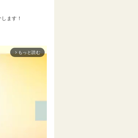
介します！
もっと読む
arrow_forward_ios