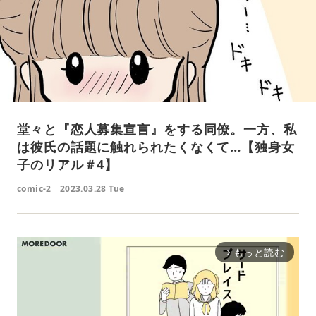
堂々と『恋人募集宣言』をする同僚。一方、私
は彼氏の話題に触れられたくなくて…【独身女
子のリアル＃4】
comic-2
2023.03.28 Tue
もっと読む
arrow_forward_ios