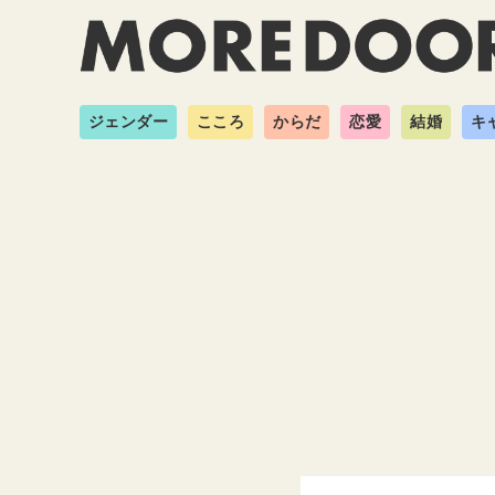
ジェンダー
こころ
からだ
恋愛
結婚
キ