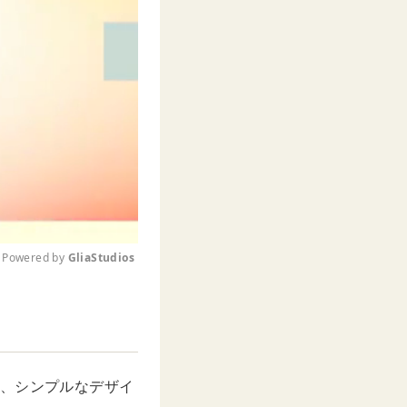
Powered by 
GliaStudios
M
u
t
e
て、シンプルなデザイ