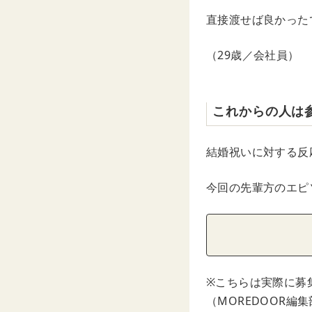
直接渡せば良かった
（29歳／会社員）
これからの人は
結婚祝いに対する反
今回の先輩方のエピ
※こちらは実際に募
（MOREDOOR編