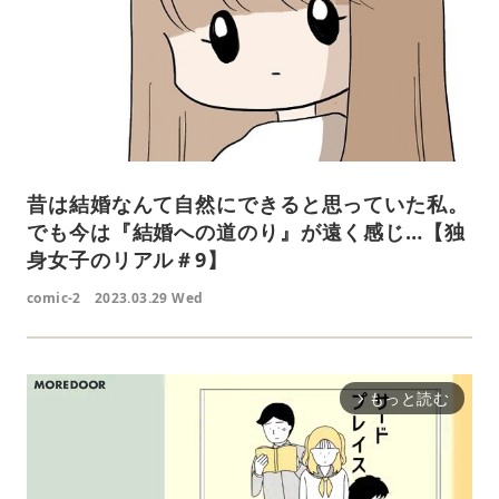
昔は結婚なんて自然にできると思っていた私。
でも今は『結婚への道のり』が遠く感じ…【独
身女子のリアル＃9】
comic-2
2023.03.29 Wed
もっと読む
arrow_forward_ios