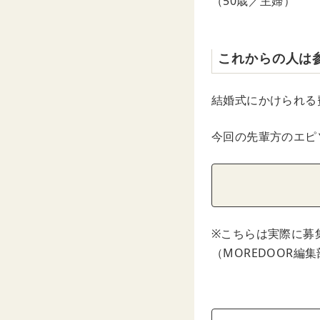
（50歳／主婦）
これからの人は
結婚式にかけられる
今回の先輩方のエピ
※こちらは実際に募
（MOREDOOR編