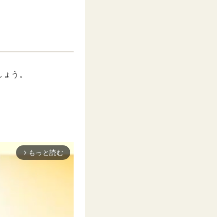
しょう。
もっと読む
arrow_forward_ios