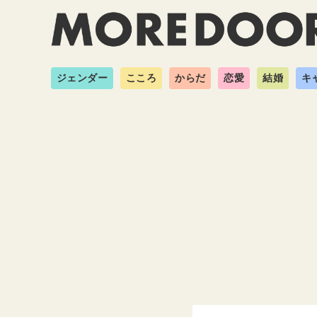
ジェンダー
こころ
からだ
恋愛
結婚
キ