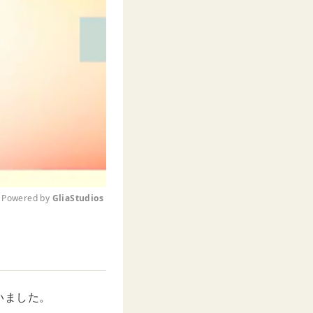
Powered by 
GliaStudios
M
u
t
e
いました。