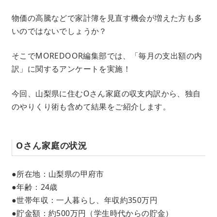
M
物価の高騰などで家計簿を見直す機会が増えた方も多
u
いのではないでしょうか？
t
e
そこでMOREDOOR編集部では、「毎月の支出額の内
訳」に関するアンケートを実施！
今回、山梨県に住むOさん家庭の収支内訳から、独自
のやりくり術も含めて結果をご紹介します。
Oさん家庭の状況
●所在地：山梨県の甲府市
●年齢：24歳
●世帯年収：一人暮らし、年収約350万円
●貯金額：約500万円（学生時代からの貯金）