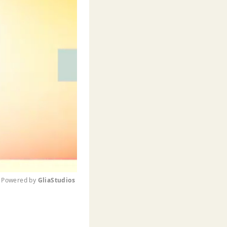
Powered by 
GliaStudios
M
u