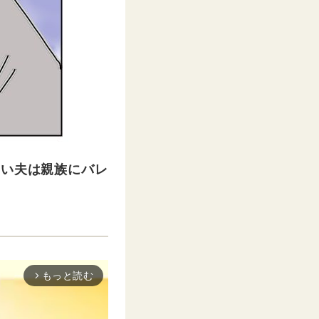
良い夫は親族にバレ
もっと読む
arrow_forward_ios