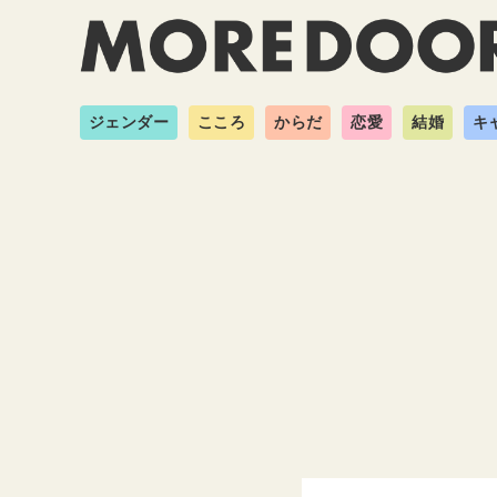
ジェンダー
こころ
からだ
恋愛
結婚
キ