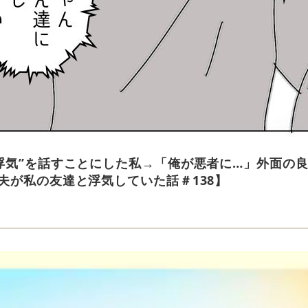
浮気”を話すことにした私→「俺が悪者に…」外面の
夫が私の友達と浮気していた話＃138】
e