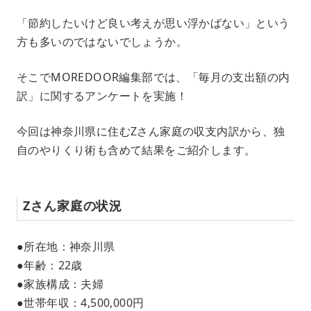
M
「節約したいけど良い考えが思い浮かばない」という
u
方も多いのではないでしょうか。
t
e
そこでMOREDOOR編集部では、「毎月の支出額の内
訳」に関するアンケートを実施！
今回は神奈川県に住むZさん家庭の収支内訳から、独
自のやりくり術も含めて結果をご紹介します。
Zさん家庭の状況
●所在地：神奈川県
●年齢：22歳
●家族構成：夫婦
●世帯年収：4,500,000円