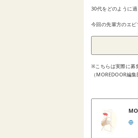
30代をどのように
今回の先輩方のエピ
※こちらは実際に募
（MOREDOOR編
MO