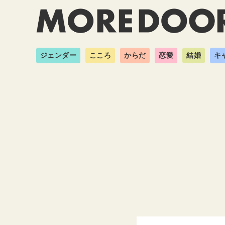
ジェンダー
こころ
からだ
恋愛
結婚
キ