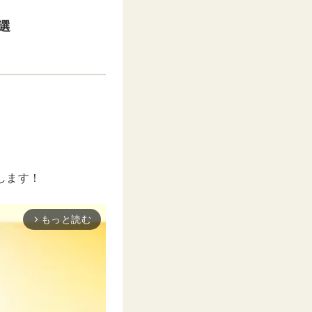
選
。
します！
もっと読む
arrow_forward_ios