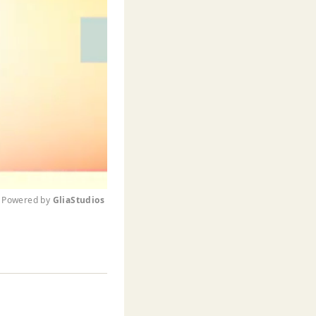
Powered by 
GliaStudios
M
u
t
e