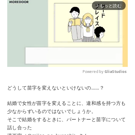
もっと読む
arrow_forward_ios
Powered by 
GliaStudios
M
どうして苗字を変えないといけないの……？
u
t
e
結婚で女性が苗字を変えることに、違和感を持つ方も
少なからずいるのではないでしょうか。
そこで結婚をするときに、パートナーと苗字について
話し合った