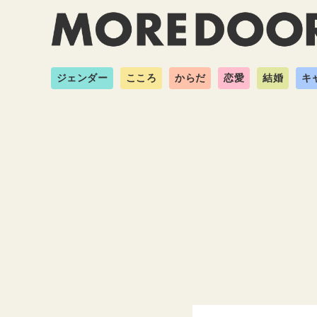
ジェンダー
こころ
からだ
恋愛
結婚
キ