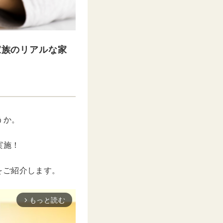
家族のリアルな家
うか。
実施！
をご紹介します。
もっと読む
arrow_forward_ios