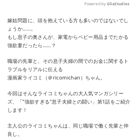
Powered by 
GliaStudios
M
嫁姑問題に、頭を抱えている方も多いのではないでし
u
ょうか……。
t
e
もし息子の奥さんが、家電からベビー用品までたかる
強欲妻だったら……？
職場の先輩と、その息子夫婦の間でのお金に関するト
ラブルをリアルに伝える
漫画家ライコミ（＠ricomichan）ちゃん。
今回はそんなライコミちゃんの大人気マンガシリー
ズ、「”強欲すぎる”息子夫婦との闘い」第1話をご紹介
します！
主人公のライコミちゃんは、同じ職場で働く先輩と仲
良し。