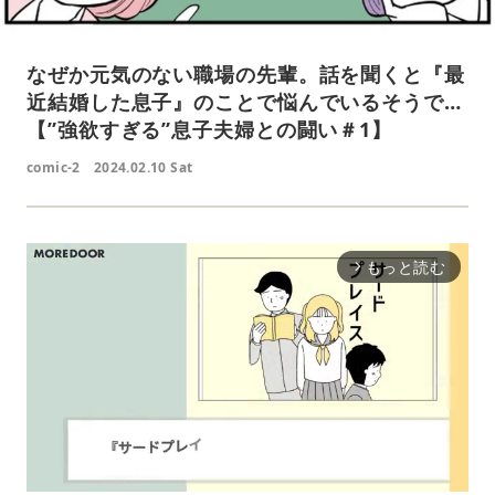
なぜか元気のない職場の先輩。話を聞くと『最
近結婚した息子』のことで悩んでいるそうで…
【”強欲すぎる”息子夫婦との闘い＃1】
comic-2
2024.02.10 Sat
もっと読む
arrow_forward_ios