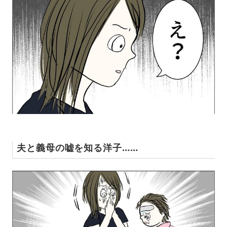
夫と義母の嘘を知る洋子……