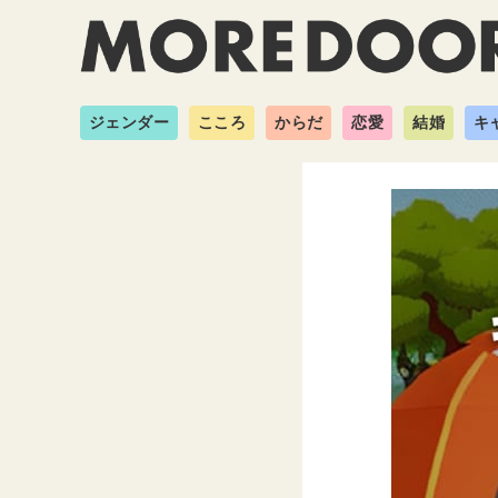
ジェンダー
こころ
からだ
恋愛
結婚
キ