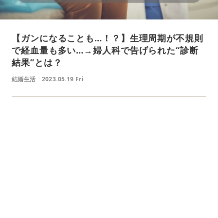
【ガンになることも…！？】生理周期が不規則
で経血量も多い…→婦人科で告げられた“診断
結果”とは？
結婚生活
2023.05.19 Fri
L
o
/
U
a
n
d
m
e
u
d
t
:
e
4
1
.
2
1
%