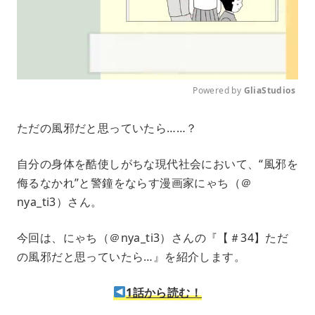
Powered by 
GliaStudios
M
ただの風邪だと思っていたら……？
u
t
e
自分の身体を酷使しがちな現代社会において、“風邪を
侮るなかれ”と警鐘をならす漫画家にゃち（＠
nya_ti3）さん。
今回は、にゃち（＠nya_ti3）さんの『【＃34】ただ
の風邪だと思っていたら…』を紹介します。
1話から読む！