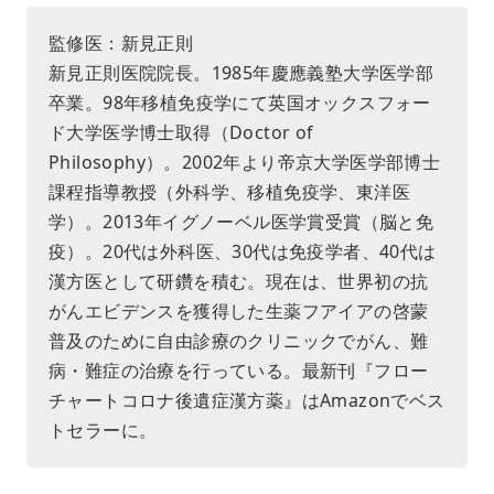
監修医：新見正則
新見正則医院院長。1985年慶應義塾大学医学部
卒業。98年移植免疫学にて英国オックスフォー
ド大学医学博士取得（Doctor of
Philosophy）。2002年より帝京大学医学部博士
課程指導教授（外科学、移植免疫学、東洋医
学）。2013年イグノーベル医学賞受賞（脳と免
疫）。20代は外科医、30代は免疫学者、40代は
漢方医として研鑽を積む。現在は、世界初の抗
がんエビデンスを獲得した生薬フアイアの啓蒙
普及のために自由診療のクリニックでがん、難
病・難症の治療を行っている。最新刊『フロー
チャートコロナ後遺症漢方薬』はAmazonでベス
トセラーに。