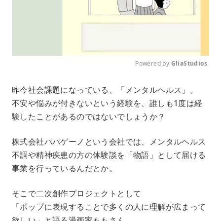
Powered by 
GliaStudios
M
昨今社会課題になっている、「メンタルヘルス」。
u
不安や悩みが付きないという経験を、誰しも1度は経
t
e
験したことがあるのではないでしょうか？
株式会社パパゲーノという会社では、メンタルヘルス
不調や精神疾患の方の体験談を「物語」として届ける
事業を行っているんだとか。
そこで二次創作プロジェクトとして
「ポップに表現することで多くの人に理解が広まって
欲しい」と語る漫画家ももさん