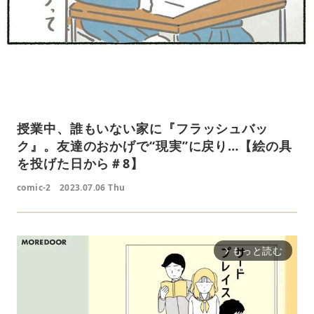
授業中、誰もいない家に『フラッシュバッ
ク』。友達のおかげで“現実”に戻り…【絵の具
を投げた日から＃8】
comic-2
2023.07.06 Thu
もっと読む
arrow_forward_ios