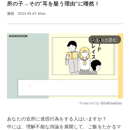
所の子→その”耳を疑う理由”に唖然！
漫画
2023.05.01 Mon
もっと読む
arrow_forward_ios
Powered by 
GliaStudios
M
あなたの近所に迷惑行為をする人はいますか？
u
中には、理解不能な持論を展開して、ご飯をたかるマ
t