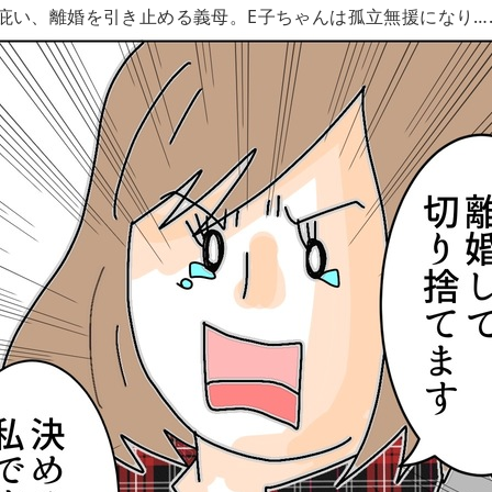
庇い、離婚を引き止める義母。E子ちゃんは孤立無援になり…