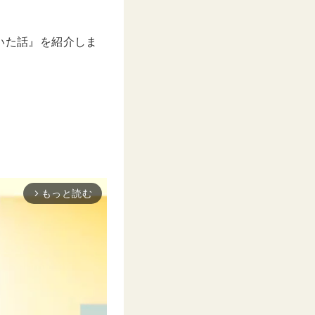
ていた話』を紹介しま
もっと読む
arrow_forward_ios