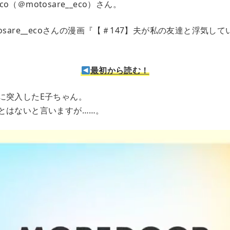
eco（＠motosare__eco）さん。
osare__ecoさんの漫画『【＃147】夫が私の友達と浮気し
最初から読む！
に突入したE子ちゃん。
とはないと言いますが……。