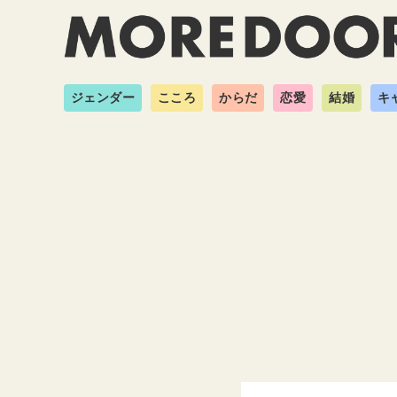
ジェンダー
こころ
からだ
恋愛
結婚
キ