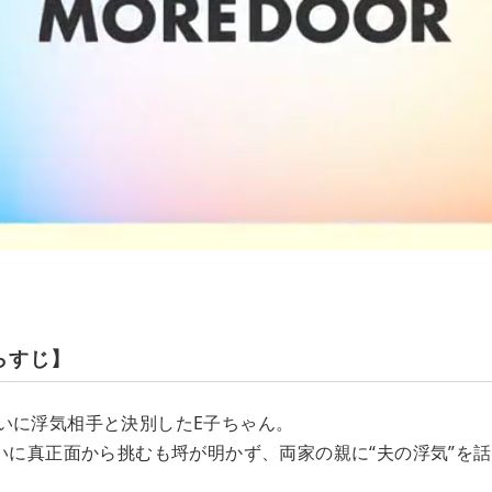
らすじ】
いに浮気相手と決別したE子ちゃん。
合いに真正面から挑むも埒が明かず、両家の親に“夫の浮気”を