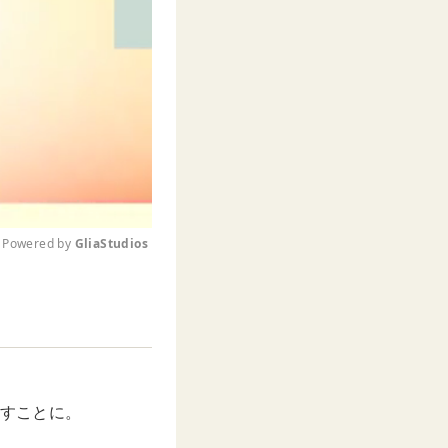
Powered by 
GliaStudios
M
u
t
e
話すことに。