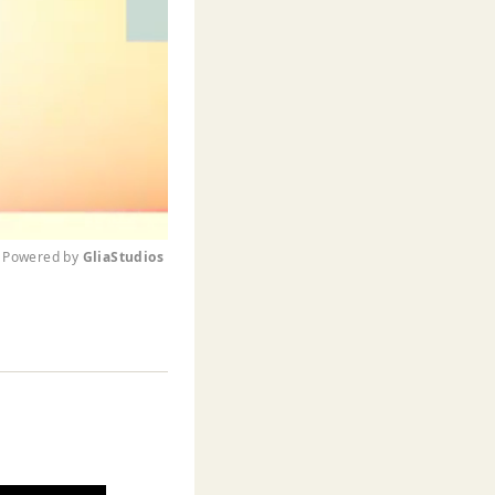
Powered by 
GliaStudios
M
u
t
e