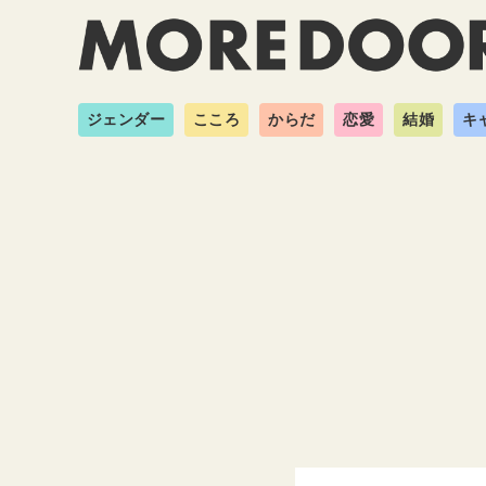
ジェンダー
こころ
からだ
恋愛
結婚
キ