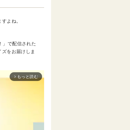
ますよね。
た！」で配信された
イズをお届けしま
もっと読む
arrow_forward_ios