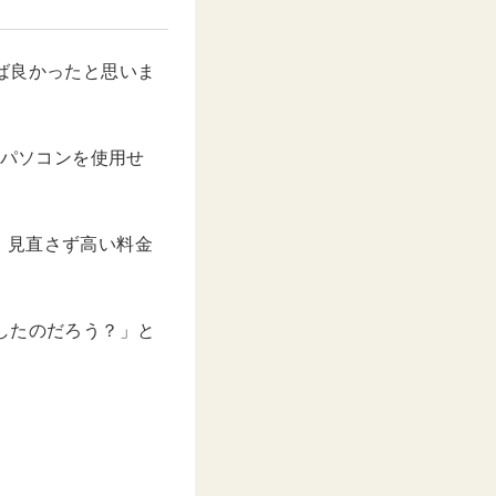
u
t
e
ば良かったと思いま
かパソコンを使用せ
、見直さず高い料金
したのだろう？」と