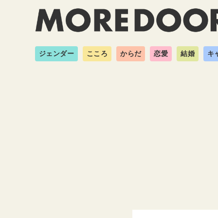
ジェンダー
こころ
からだ
恋愛
結婚
キ