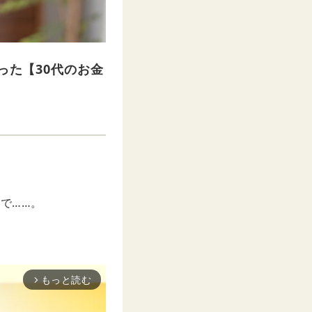
った【30代のお金
で……。
！
もっと読む
arrow_forward_ios