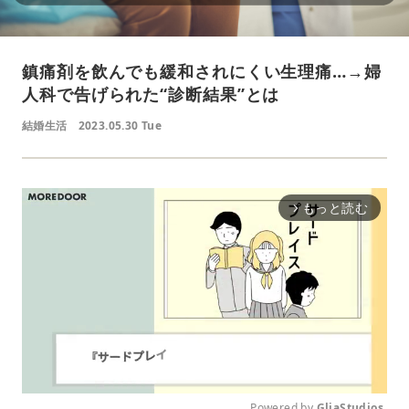
鎮痛剤を飲んでも緩和されにくい生理痛…→婦
人科で告げられた“診断結果”とは
結婚生活
2023.05.30 Tue
もっと読む
arrow_forward_ios
Powered by 
GliaStudios