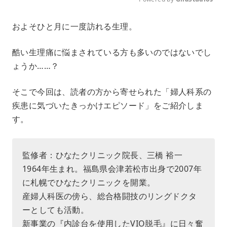
M
およそひと月に一度訪れる生理。
u
t
e
酷い生理痛に悩まされている方も多いのではないでし
ょうか……？
そこで今回は、読者の方から寄せられた「婦人科系の
疾患に気づいたきっかけエピソード」をご紹介しま
す。
監修者：ひなたクリニック院長、三橋 裕一
1964年生まれ。福島県会津若松市出身で2007年
に札幌でひなたクリニックを開業。
産婦人科医の傍ら、総合格闘技のリングドクタ
ーとしても活動。
新事業の『内診台を使用したVIO脱毛』に日々奮