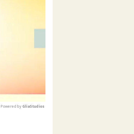
Powered by 
GliaStudios
M
u